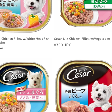
k Chicken Fillet, w/White Meat Fish
Cesar Silk Chicken Fillet, w/Vegetables
bles
سعر
¥700 JPY
PY
عادي