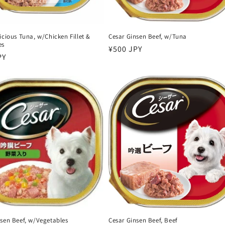
icious Tuna, w/Chicken Fillet &
Cesar Ginsen Beef, w/Tuna
es
سعر
¥500 JPY
PY
عادي
nsen Beef, w/Vegetables
Cesar Ginsen Beef, Beef