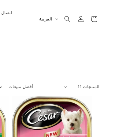
اتصال
عربة
تسجيل
ل
العربية
التسوق
الدخول
غ
ة
11 المنتجات
ترتيب حسب: