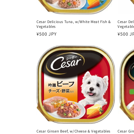
Cesar Delicious Tuna, w/White Meat Fish &
Cesar Del
Vegetables
Vegetabl
سعر
¥500 J
سعر
¥500 JPY
عادي
عادي
Cesar Ginsen Beef, w/Cheese & Vegetables
Cesar Gi