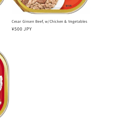
Cesar Ginsen Beef, w/Chicken & Vegetables
سعر
¥500 JPY
عادي