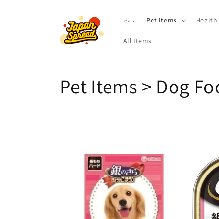
تخطى
الى
المحتوى
Health
Pet Items
بيت
All Items
م
Pet Items > Dog Fo
ج
م
و
ع
ة