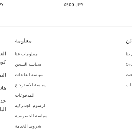
سعر
¥500 JPY
PY
عادي
ئن
معلومة
الع
بنا
معلومات عنا
كو، كان
Ord
سياسة الشحن
حث
سياسة العائدات
البر
مات
سياسة الاسترجاع
هات
المدفوعات
خدم
الرسوم الجمركية
اليا
سياسة الخصوصية
شروط الخدمة