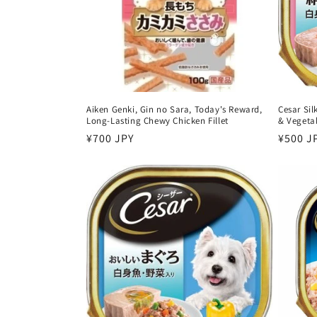
:
Aiken Genki, Gin no Sara, Today's Reward,
Cesar Sil
Long-Lasting Chewy Chicken Fillet
& Vegeta
سعر
¥500 J
سعر
¥700 JPY
عادي
عادي