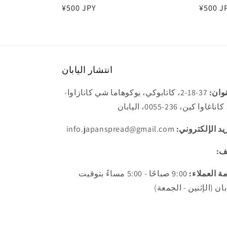
سعر
¥500 J
سعر
¥500 JPY
عادي
عادي
انتشار اليابان
نوان:
37-18-2، كاتابوكي، يوكوهاما شي كانازاوا-
اغاوا كين، 236-0055، اليابان
يد الإلكتروني:
info.japanspread@gmail.com
ف:
ة العملاء:
9:00 صباحًا - 5:00 مساءً بتوقيت
بان (الإثنين - الجمعة)